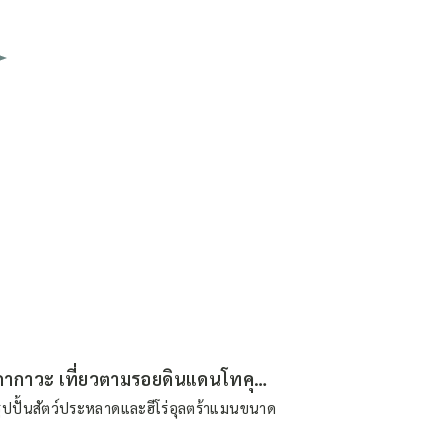
ตามล่าหาสัตว์ประหลาดใจกลางเมืองซูกากาวะ เที่ยวตามรอยดินแดนโทคุซัทสึ (ตอนที่ 2)
รูปปั้นสัตว์ประหลาดและฮีโร่อุลตร้าแมนขนาด