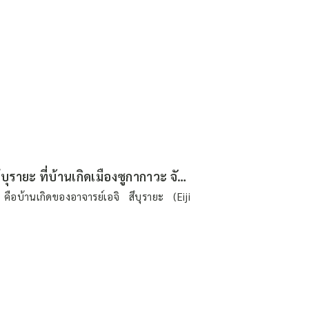
ตามรอย “เทพเจ้าแห่งโทคุซัทสึ” เอจิ สึบุรายะ ที่บ้านเกิดเมืองซูกากาวะ จังหวัดฟุกุชิมะ (ตอนที่ 1)
คือบ้านเกิดของอาจารย์เอจิ สึบุรายะ (Eiji