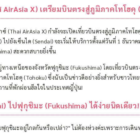
i AirAsia X) เตรียมบินตรงสู่ภูมิภาคโทโฮคุ 
กซ์ (Thai AirAsia X) กำลังจะเปิดเที่ยวบินตรงสู่ภูมิภาคโทโฮค
)
ไปยัง
เซ็นได (Sendai)
จะเริ่มให้บริการตั้งแต่วันที่ 1 ธันว
hima)
สะดวกสบายยิ่งขึ้น
อยู่ทางเหนือของจังหวัดฟุกุชิมะ (Fukushima) โดยเที่ยวบินตรงเ
คโทโฮคุ (Tohoku) ซึ่งนับเป็นข่าวดีอย่างยิ่งสำหรับชาวไทยที
ถานที่พักผ่อนฮีลใจ
ในประเทศญี่ปุ่น!
) ไปฟุกุชิมะ (Fukushima) ได้ง่ายนิดเดียว!
กับฟุกุชิมะอยู่ไกลกันหรือเปล่า?" ไม่ต้องห่วงค่ะเพราะการเด