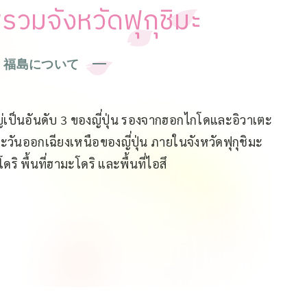
วมจังหวัดฟุกุชิมะ
福島について
่ใหญ่เป็นอันดับ 3 ของญี่ปุ่น รองจากฮอกไกโดและอิวาเตะ
ะวันออกเฉียงเหนือของญี่ปุ่น ภายในจังหวัดฟุกุชิมะ
โดริ พื้นที่ฮามะโดริ และพื้นที่ไอสึ