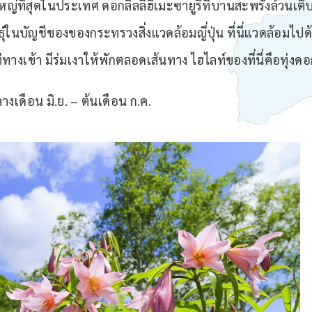
ใหญ่ที่สุดในประเทศ ดอกลิลลี่ฮิเมะซายูริที่บานสะพรั่งล้วนเ
์ในบัญชีของของกระทรวงสิ่งแวดล้อมญี่ปุ่น ที่นี่แวดล้อมไป
่ทางเข้า มีร่มเงาให้พักตลอดเส้นทาง ไฮไลท์ของที่นี่คือทุ่งดอ
างเดือน มิ.ย. – ต้นเดือน ก.ค.