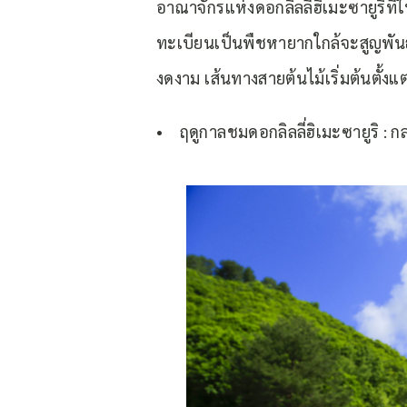
อาณาจักรแห่งดอกลิลลี่ฮิเมะซายูริที่
ทะเบียนเป็นพืชหายากใกล้จะสูญพันธุ
งดงาม เส้นทางสายต้นไม้เริ่มต้นตั้งแต
• ฤดูกาลชมดอกลิลลี่ฮิเมะซายูริ : กล