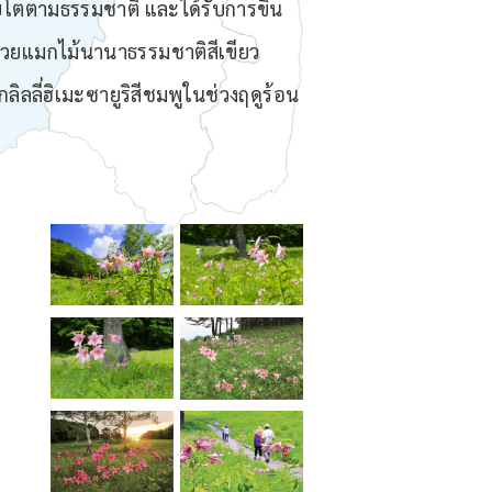
ติบโตตามธรรมชาติ และได้รับการขึ้น
ด้วยแมกไม้นานาธรรมชาติสีเขียว
กลิลลี่ฮิเมะซายูริสีชมพูในช่วงฤดูร้อน