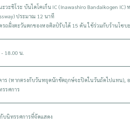
นะวะชิโระ บันไดโคเก็น IC (Inawashiro Bandaikogen IC) 
ssway) ประมาณ 12 นาที
อดรถฝั่งตะวันตกของหอศิลป์รับได้ 15 คัน ใช้ร่วมกับร้านโซบ
 - 18.00 น.
งคาร (หากตรงกับวันหยุดนักขัตฤกษ์จะปิดในวันถัดไปแทน), อา
ิทรรศการ
ู่กับนิทรรศการที่จัดแสดง