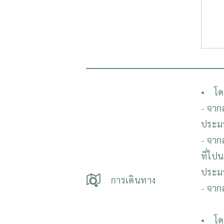
• โด
- จาก
ประม
- จาก
ที่ไป
ประม
การเดินทาง
- จาก
• โดย