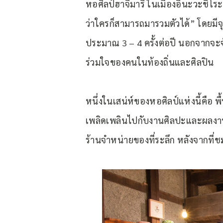
หอศิลป์ฮาจิมาริ ในเมืองอินะวะชิโระ 
ว่าใครก็สามารถมารวมตัวได้” โดยมีจ
ประมาณ 3 – 4 ครั้งต่อปี นอกจากจะจ
ร่วมใจของคนในท้องถิ่นและศิลปิน
หนึ่งในเสน่ห์ของหอศิลป์แห่งนี้คือ พ
เพลิดเพลินไปกับงานศิลปะและผลงานต
ร้านจำหน่ายของที่ระลึก หลังจากที่ช