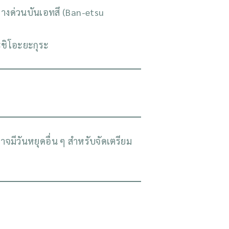
ทางด่วนบันเอทสึ (Ban-etsu
ะชิโอะยะกุระ
จมีวันหยุดอื่น ๆ สำหรับจัดเตรียม