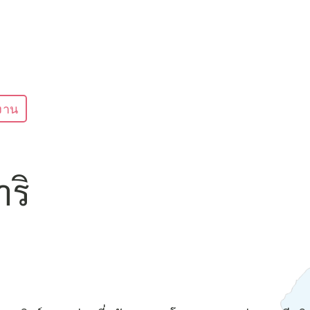
งาน
าริ