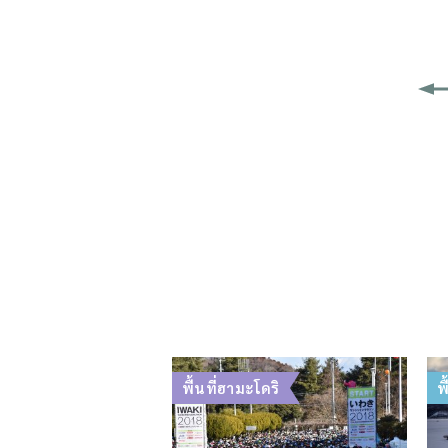
พื้นที่ฮามะโดริ
พ