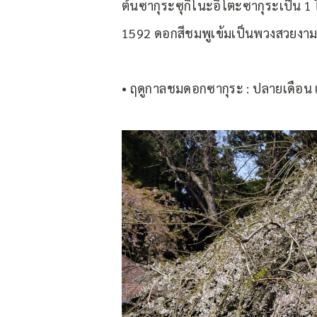
ต้นซากุระซุกิโนะอิโตะซากุระเป็น 1 
1592 ดอกสีชมพูเข้มเป็นพวงสวยงา
• ฤดูกาลชมดอกซากุระ : ปลายเดือน 