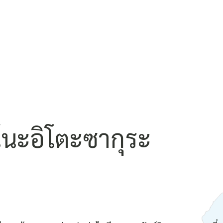
ิโนะอิโตะซากุระ