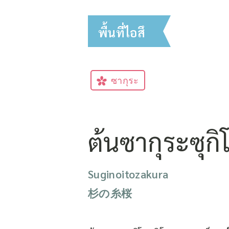
พื้นที่ไอสึ
ซากุระ
ต้นซากุระซุก
Suginoitozakura
杉の糸桜