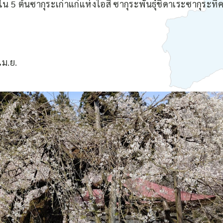
ใน 5 ต้นซากุระเก่าแก่แห่งไอสึ ซากุระพันธุ์ชิดาเระซากุระ
ม
เม.ย.