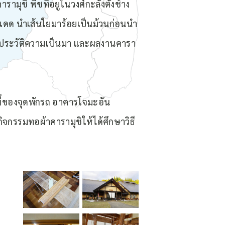
รามุชิ พืชที่อยูในวงศ์กะลังตังช้าง
ดด นำเส้นใยมาร้อยเป็นม้วนก่อนนำ
ธี ประวัติความเป็นมา และผลงานคารา
ที่ของจุดพักรถ อาคารโจมะอัน
จกรรมทอผ้าคารามุชิให้ได้ศึกษาวิธี