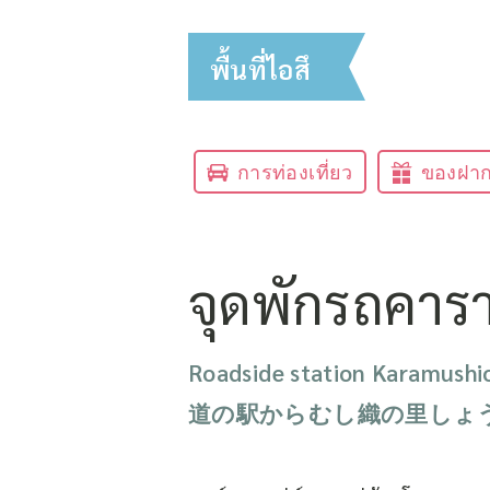
พื้นที่ไอสึ
การท่องเที่ยว
ของฝา
จุดพักรถคารา
Roadside station Karamushio
道の駅からむし織の里しょ