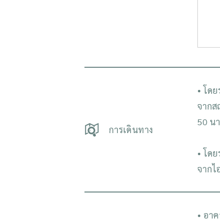
• โดย
จากสถ
50 นา
การเดินทาง
• โดย
จากไอ
• อาค