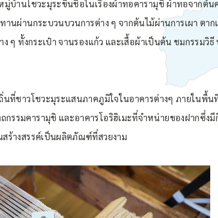
มู่บ้านโชวะมุระขึ้นชื่อในเรื่องผ้าทอคารามุชิ ผ้าทอจากต้นคา
นทานผ่านกระบวนบวนการต่าง ๆ จากต้นไม้ผ่านการเผา ตากแ
าง ๆ ทั้งกระเป๋า จานรองแก้ว และเสื้อผ้าเป็นต้น ชมกรรมวิ
องถิ่นที่ชาวโชวะมุระแสนภาคภูมิใจในอาคารต่างๆ ภายในพื้น
ตถกรรมคารามุชิ และอาคารโอริฮิเมะที่จำหน่ายของฝากซึ่งมีกิ
จนสร้างสรรค์เป็นผลิตภัณฑ์ที่สวยงาม