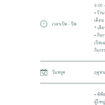
9.00 -
• ร้า
เดือน 
เวลาเปิด - ปิด
* เดือ
• กิจ
เปิดเ
กิจกร
วันหยุด
ฤดูหนา
• พิพ
ผู้ใหญ