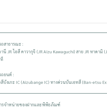
รถสาธารณะ :
านี JR ไอสึ คาวากุจิ (JR Aizu Kawaguchi) สาย JR ทาดามิ
ที
รถยนต์ :
สึบังเกะ IC (Aizubange IC) ทางด่วนบันเอทสึ (Ban-etsu 
ารจำหน่ายของฝากและพิพิธภัณฑ์