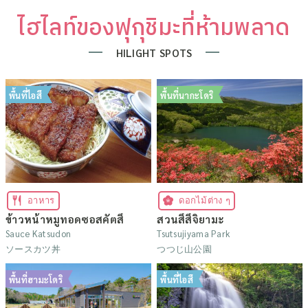
ไฮไลท์ของฟุกุชิมะที่ห้ามพลาด
HILIGHT SPOTS
พื้นที่ไอสึ
พื้นที่นากะโดริ
อาหาร
ดอกไม้ต่าง ๆ
ข้าวหน้าหมูทอดซอสคัตสึ
สวนสึสึจิยามะ
Sauce Katsudon
Tsutsujiyama Park
ソースカツ丼
つつじ山公園
พื้นที่ฮามะโดริ
พื้นที่ไอสึ