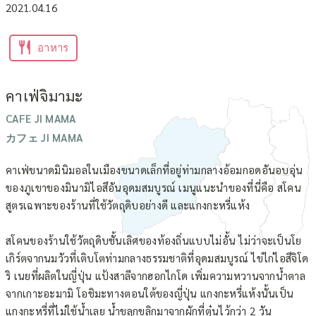
2021.04.16
อาหาร
คาเฟ่จิมามะ
CAFE JI MAMA
カフェ JI MAMA
คาเฟ่ขนาดมินิมอลในเมืองขนาดเล็กที่อยู่ท่ามกลางอ้อมกอดอันอบอุ่น
ของภูเขาของมินามิไอสึอันอุดมสมบูรณ์ เมนูแนะนำของที่นี่คือ สโคน
สูตรเฉพาะของร้านที่ใช้วัตถุดิบอย่างดี และแกงกะหรี่แห้ง
สโคนของร้านใช้วัตถุดิบชั้นเลิศของท้องถิ่นแบบไม่อั้น ไม่ว่าจะเป็นโย
เกิร์ตจากนมวัวที่เติบโตท่ามกลางธรรมชาติที่อุดมสมบูรณ์ ไข่ไก่ไอสึจิโด
ริ เนยที่ผลิตในญี่ปุ่น แป้งสาลีจากฮอกไกโด เพิ่มความหวานจากน้ำตาล
จากเกาะอะมามิ โอชิมะทางตอนใต้ของญี่ปุ่น แกงกะหรี่แห้งนั้นเป็น
แกงกะหรี่ที่ไม่ใช้น้ำเลย น้ำขลุกขลิกมาจากผักที่ตุ๋นไว้กว่า 2 วัน