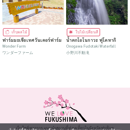
เก็บผลไม้
ใบไม้เปลี่ยนสี
ฟาร์มมะเขือเทศวันเดอร์ฟาร์ม
น้ำตกโอโนกาวะ ฟุโดทากิ
Wonder Farm
Onogawa Fudotaki Waterfall
ワンダーファーム
小野川不動滝
เว็บไซต์ทางการ แนะนำสถานที่ท่องเที่ยวในจังหวัดฟุกุชิมะ