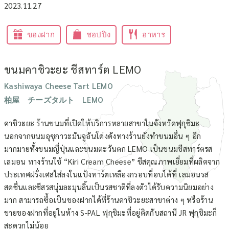
2023.11.27
ของฝาก
ชอปปิง
อาหาร
ขนมคาชิวะยะ ชีสทาร์ต LEMO
Kashiwaya Cheese Tart LEMO
柏屋 チーズタルト LEMO
คาชิวะยะ ร้านขนมที่เปิดให้บริการหลายสาขาในจังหวัดฟุกุชิมะ
นอกจากขนมอุซุกาวะมันจูอันโด่งดังทางร้านยังทำขนมอื่น ๆ อีก
มากมายทั้งขนมญี่ปุ่นและขนมตะวันตก LEMO เป็นขนมชีสทาร์ตรส
เลมอน ทางร้านใช้ “Kiri Cream Cheese” ชีสคุณภาพเยี่ยมที่ผลิตจาก
ประเทศฝรั่งเศสใส่ลงในแป้งทาร์ตเหลืองกรอบที่อบได้ที่ เลมอนรส
สดชื่นและชีสรสนุ่มละมุนลิ้นเป็นรสชาติที่ลงตัวได้รับความนิยมอย่าง
มาก สามารถซื้อเป็นของฝากได้ที่ร้านคาชิวะยะสาขาต่าง ๆ หรือร้าน
ขายของฝากที่อยู่ในห้าง S-PAL ฟุกุชิมะที่อยู่ติดกับสถานี JR ฟุกุชิมะก็
สะดวกไม่น้อย