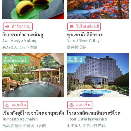
ทำกิจกรรม
ใบไม้เปลี่ยนสี
กิจกรรมทำอาวะมันจู
หุบเขานัตสึอิกาวะ
Awa Manjyu Making
Natsui River Valley
あわまんじゅう体験
夏井川渓谷
พื้นที่นากะโดริ
พื้นที่ไอสึ
ออนเซ็น
ออนเซ็น
เรียวกังยุอิโนะซาโตะ อาสุมะคัง
โรงแรมลิสเทลอินะวะชิโระ
Yuinosato Azumakan
Hotel Listel Inawashiro
岳温泉 陽日の郷あづま館
ホテルリステル猪苗代