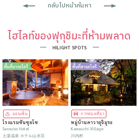
กลับไปหน้าค้นหา
ไฮไลท์ของฟุกุชิมะที่ห้ามพลาด
HILIGHT SPOTS
พื้นที่นากะโดริ
พื้นที่ฮามะโดริ
ออนเซ็น
การท่องเที่ยว
โรงแรมซันซุยโซ
หมู่บ้านคาวาอุจิมุระ
Sansuiso Hotel
Kawauchi Village
土湯温泉 ホテル山水荘
川内村