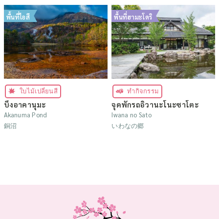
พื้นที่ไอสึ
พื้นที่ฮามะโดริ
ใบไม้เปลี่ยนสี
ทำกิจกรรม
บึงอาคานุมะ
จุดพักรถอิวานะโนะซาโตะ
Akanuma Pond
Iwana no Sato
銅沼
いわなの郷