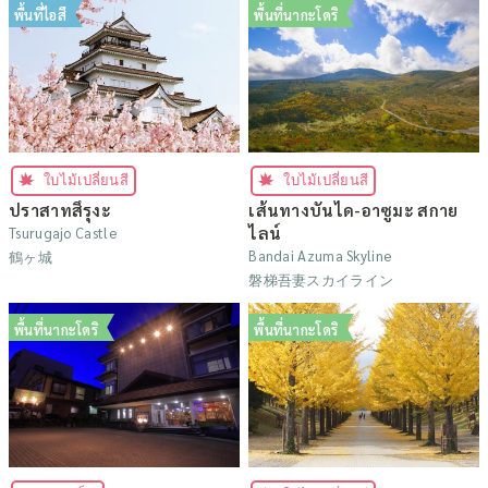
พื้นที่ไอสึ
พื้นที่นากะโดริ
ใบไม้เปลี่ยนสี
ใบไม้เปลี่ยนสี
ปราสาทสึรุงะ
เส้นทางบันได-อาซูมะ สกาย
ไลน์
Tsurugajo Castle
Bandai Azuma Skyline
鶴ヶ城
磐梯吾妻スカイライン
พื้นที่นากะโดริ
พื้นที่นากะโดริ