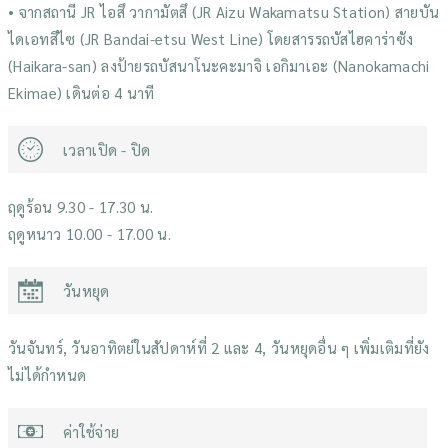
• จากสถานี JR ไอสึ วากามัตสึ (JR Aizu Wakamatsu Station) สายบัน
ไดเอทสึไซ (JR Bandai-etsu West Line) โดยสารรถบัสไฮคาร่าซัง
(Haikara-san) ลงป้ายรถบัสนาโนะคะมาจิ เอกิมาเอะ (Nanokamachi
Ekimae) เดินต่อ 4 นาที
เวลาเปิด - ปิด
ฤดูร้อน 9.30 - 17.30 น.
ฤดูหนาว 10.00 - 17.00 น.
วันหยุด
วันจันทร์, วันอาทิตย์ในสัปดาห์ที่ 2 และ 4, วันหยุดอื่น ๆ เพิ่มเติมที่ยัง
ไม่ได้กำหนด
ค่าใช้จ่าย