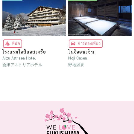
ที่พัก
การท่องเที่ยว
โรงแรมไอสึแอสเตรีย
โนจิออนเซ็น
Aizu Astraea Hotel
Noji Onsen
会津アストリアホテル
野地温泉