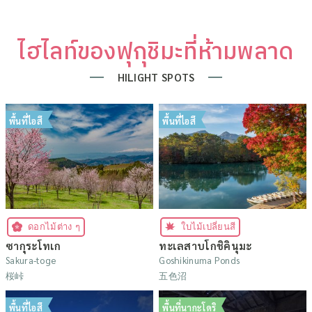
ไฮไลท์ของฟุกุชิมะที่ห้ามพลาด
HILIGHT SPOTS
พื้นที่ไอสึ
พื้นที่ไอสึ
ดอกไม้ต่าง ๆ
ใบไม้เปลี่ยนสี
ซากุระโทเก
ทะเลสาบโกชิคินุมะ
Sakura-toge
Goshikinuma Ponds
桜峠
五色沼
พื้นที่ไอสึ
พื้นที่นากะโดริ