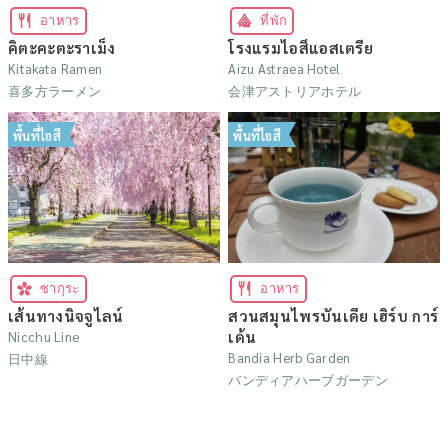
อาหาร
ที่พัก
คิตะคะตะราเม็ง
โรงแรมไอสึแอสเตรีย
Kitakata Ramen
Aizu Astraea Hotel
喜多方ラーメン
会津アストリアホテル
พื้นที่ไอสึ
พื้นที่ไอสึ
ซากุระ
อาหาร
เส้นทางนิจจูไลน์
สวนสมุนไพรบันเดีย เฮิร์บ การ์
เด้น
Nicchu Line
Bandia Herb Garden
日中線
バンディアハーブガーデン