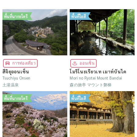
พื้นที่นากะโดริ
พื้นที่ไอสึ
การท่องเที่ยว
ออนเซ็น
สึจิยุออนเซ็น
โมริโนะเรียวเท เมาท์บันได
Tsuchiyu Onsen
Mori no Ryotei Mount Bandai
土湯温泉
森の旅亭 マウント磐梯
พื้นที่นากะโดริ
พื้นที่ไอสึ