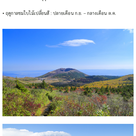
• ฤดูกาลชมใบไม้เปลี่ยนสี : ปลายเดือน ก.ย. – กลางเดือน ต.ค.