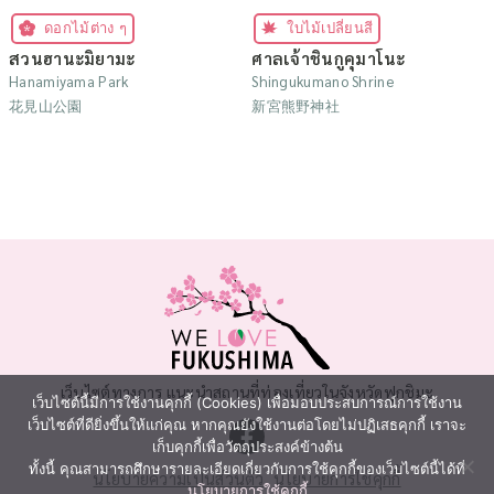
ดอกไม้ต่าง ๆ
ใบไม้เปลี่ยนสี
สวนฮานะมิยามะ
ศาลเจ้าชินกูคุมาโนะ
Hanamiyama Park
Shingukumano Shrine
花見山公園
新宮熊野神社
เว็บไซต์ทางการ แนะนำสถานที่ท่องเที่ยวในจังหวัดฟุกุชิมะ
เว็บไซต์นี้มีการใช้งานคุกกี้ (Cookies) เพื่อมอบประสบการณ์การใช้งาน
เว็บไซต์ที่ดียิ่งขึ้นให้แก่คุณ หากคุณยังใช้งานต่อโดยไม่ปฏิเสธคุกกี้ เราจะ
เก็บคุกกี้เพื่อวัตถุประสงค์ข้างต้น
ทั้งนี้ คุณสามารถศึกษารายละเอียดเกี่ยวกับการใช้คุกกี้ของเว็บไซต์นี้ได้ที่
นโยบายความเป็นส่วนตัว
นโยบายการใช้คุกกี้
นโยบายการใช้คุกกี้