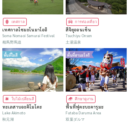
เทศกาล
การท่องเที่ยว
เทศกาลโซมะโนมาโออิ
สึจิยุออนเซ็น
Soma Nomaoi Samurai Festival
Tsuchiyu Onsen
相馬野馬追
土湯温泉
พื้นที่ไอสึ
พื้นที่ฮามะโดริ
ใบไม้เปลี่ยนสี
ศึกษาดูงาน
ทะเลสาบอะคิโมโตะ
พื้นที่ฟุตะบะดารุมะ
Lake Akimoto
Futaba Daruma Area
秋元湖
双葉ダルマ