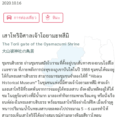
2020.10.16
การท่องเที่ยว
หิมะ
เสาโทริอิศาลเจ้าโอยามะทสึมิ
The Torii gate of the Oyamazumi Shrine
大山祓神社の鳥居
ชุมชนฮิบะระ ย่านชุมชนสมัยโบราณที่ตั้งอยู่บนเส้นทางของถนนไอสึโย
เนะซาวะ ที่ภายหลังการปะทุของภูเขาบันไดในปี 1888 ชุมชนได้จมอยู
ใต้ก้นทะเลสาบฮิบะระ สามารถมาชมชุมชนจำลองได้ที่ “Hibara
Historical Museum” ในชุมชนแห่งนี้มีศาลเจ้าโอยามะทสึมิ ศาลเจ้า
และเสาโทริอิที่รอดพ้นจากการจมอยู่ใต้ทะเลสาบ ยังคงยืนหยัดอยู่ให้ได้
ชม ในฤดูร้อนช่วงที่มีน้ำมาก มาลองทำกิจกรรมพายเรือแคนู หรือนั่งเรือ
ยนต์ล่องในทะเลสาบฮิบะระ พร้อมชมเสาโทริอิอย่างใกล้ชิด เมื่อเข้าฤดู
หนาวปริมาณน้ำในทะเลสาบจะลดลงไปประมาณ 5 – 6 เมตรทำให้
สามารถเห็นเสาโทริอิได้อย่างสมบูรณ์ท่ามกลางหิมะสีขาวโพลน