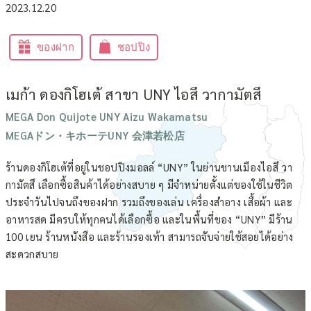
2023.12.20
ของฝาก
ชอปปิง
เมก้า ดองกิโฮเต้ สาขา UNY ไอสึ วากามัตสึ
MEGA Don Quijote UNY Aizu Wakamatsu
MEGAドン・キホーテUNY 会津若松店
ร้านดองกิโฮเต้ที่อยู่ในชอปปิงมอลล์ “UNY” ในย่านชานเมืองไอสึ วา
กามัตสึ เลือกซื้อสินค้าได้อย่างสบาย ๆ มีจำหน่ายตั้งแต่ของใช้ในชีวิต
ประจำวันไปจนถึงของฝาก รวมถึงของเล่น เครื่องสำอาง เสื้อผ้า และ
อาหารสด มีครบให้ทุกคนได้เลือกซื้อ และในพื้นที่ของ “UNY” มีร้าน
100 เยน ร้านหนังสือ และร้านรองเท้า สามารถจับจ่ายใช้สอยได้อย่าง
สะดวกสบาย