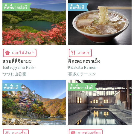
พื้นที่นากะโดริ
พื้นที่ไอสึ
ดอกไม้ต่าง ๆ
อาหาร
สวนสึสึจิยามะ
คิตะคะตะราเม็ง
Tsutsujiyama Park
Kitakata Ramen
つつじ山公園
喜多方ラーメン
พื้นที่ไอสึ
พื้นที่นากะโดริ
ออนเซ็น
การท่องเที่ยว