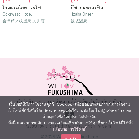
โรงแรมโอคาวะโซ
อีซากะออนเซ็น
Ookawaso Hotel
Iizaka Onsen
会津芦ノ牧温泉 大川荘
飯坂温泉
เว็บไซต์ทางการ แนะนำสถานที่ท่องเที่ยวในจังหวัดฟุกุชิมะ
เว็บไซต์นี้มีการใช้งานคุกกี้ (Cookies) เพื่อมอบประสบการณ์การใช้งาน
เว็บไซต์ที่ดียิ่งขึ้นให้แก่คุณ หากคุณยังใช้งานต่อโดยไม่ปฏิเสธคุกกี้ เราจะ
เก็บคุกกี้เพื่อวัตถุประสงค์ข้างต้น
ทั้งนี้ คุณสามารถศึกษารายละเอียดเกี่ยวกับการใช้คุกกี้ของเว็บไซต์นี้ได้ที่
นโยบายความเป็นส่วนตัว
นโยบายการใช้คุกกี้
นโยบายการใช้คุกกี้
©2026 We Love Fukushima
ยอมรับ