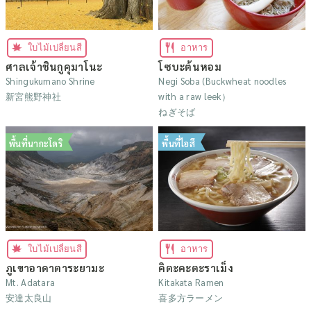
ใบไม้เปลี่ยนสี
อาหาร
ศาลเจ้าชินกูคุมาโนะ
โซบะต้นหอม
Shingukumano Shrine
Negi Soba (Buckwheat noodles
新宮熊野神社
with a raw leek）
ねぎそば
พื้นที่นากะโดริ
พื้นที่ไอสึ
ใบไม้เปลี่ยนสี
อาหาร
ภูเขาอาดาตาระยามะ
คิตะคะตะราเม็ง
Mt. Adatara
Kitakata Ramen
安達太良山
喜多方ラーメン