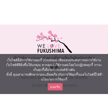
เว็บไซต์ทางการ แนะนำสถานที่ท่องเที่ยวในจังหวัดฟุกุชิมะ
เว็บไซต์นี้มีการใช้งานคุกกี้ (Cookies) เพื่อมอบประสบการณ์การใช้งาน
เว็บไซต์ที่ดียิ่งขึ้นให้แก่คุณ หากคุณยังใช้งานต่อโดยไม่ปฏิเสธคุกกี้ เราจะ
เก็บคุกกี้เพื่อวัตถุประสงค์ข้างต้น
ทั้งนี้ คุณสามารถศึกษารายละเอียดเกี่ยวกับการใช้คุกกี้ของเว็บไซต์นี้ได้ที่
นโยบายความเป็นส่วนตัว
นโยบายการใช้คุกกี้
นโยบายการใช้คุกกี้
©2026 We Love Fukushima
ยอมรับ