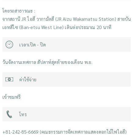
โดยรถสาธารณะ :
จากสถานี JR ไอสึ วากามัตสึ (JR Aizu Wakamatsu Station) สายบัน
เอทสึไซ (Ban-etsu West Line) เดินต่อประมาณ 20 นาที
เวลาเปิด - ปิด
วันจัดงานเทศกาล สัปดาห์สุดท้ายของเดือน พ.ย.
ค่าใช้จ่าย
เข้าชมฟรี
โทร
+81-242-85-6669 (คณะกรรมการจัดเทศกาลแสดงดอกไม้ไฟไอสึ)