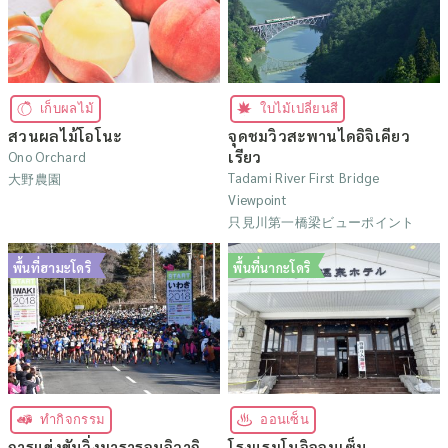
เก็บผลไม้
ใบไม้เปลี่ยนสี
สวนผลไม้โอโนะ
จุดชมวิวสะพานไดอิจิเคียว
เรียว
Ono Orchard
Tadami River First Bridge
大野農園
Viewpoint
只見川第一橋梁ビューポイント
พื้นที่ฮามะโดริ
พื้นที่นากะโดริ
ทำกิจกรรม
ออนเซ็น
การแข่งขันวิ่งมาราธอนอิวากิ
โรงแรมโนจิออนเซ็น