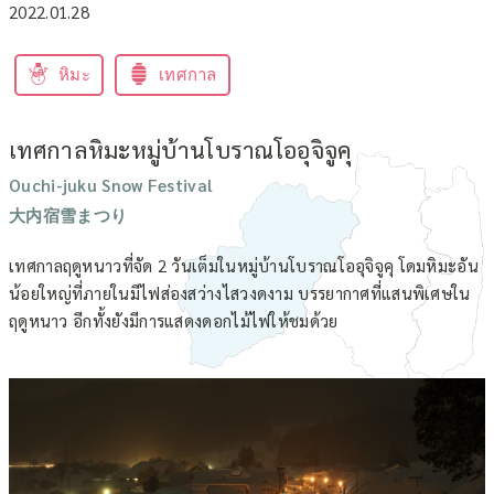
2022.01.28
หิมะ
เทศกาล
เทศกาลหิมะหมู่บ้านโบราณโออุจิจูคุ
Ouchi-juku Snow Festival
大内宿雪まつり
เทศกาลฤดูหนาวที่จัด 2 วันเต็มในหมู่บ้านโบราณโออุจิจูคุ โดมหิมะอัน
น้อยใหญ่ที่ภายในมีไฟส่องสว่างไสวงดงาม บรรยากาศที่แสนพิเศษใน
ฤดูหนาว อีกทั้งยังมีการแสดงดอกไม้ไฟให้ชมด้วย