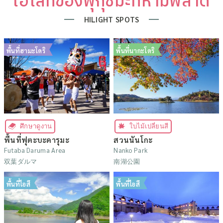
ไฮไลท์ของฟุกุชิมะที่ห้ามพลาด
HILIGHT SPOTS
พื้นที่ฮามะโดริ
พื้นที่นากะโดริ
ศึกษาดูงาน
ใบไม้เปลี่ยนสี
พื้นที่ฟุตะบะดารุมะ
สวนนันโกะ
Futaba Daruma Area
Nanko Park
双葉ダルマ
南湖公園
พื้นที่ไอสึ
พื้นที่ไอสึ