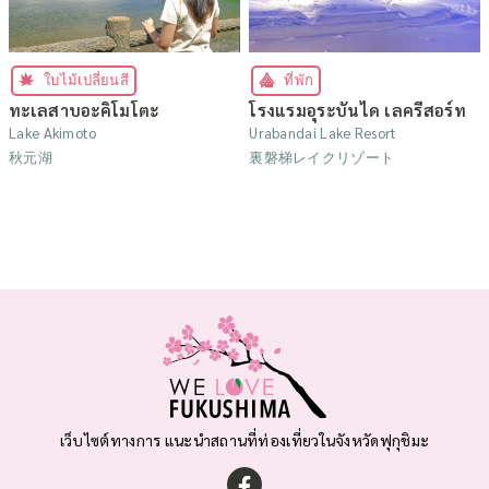
ใบไม้เปลี่ยนสี
ที่พัก
ทะเลสาบอะคิโมโตะ
โรงแรมอุระบันได เลครีสอร์ท
Lake Akimoto
Urabandai Lake Resort
秋元湖
裏磐梯レイクリゾート
เว็บไซต์ทางการ แนะนำสถานที่ท่องเที่ยวในจังหวัดฟุกุชิมะ