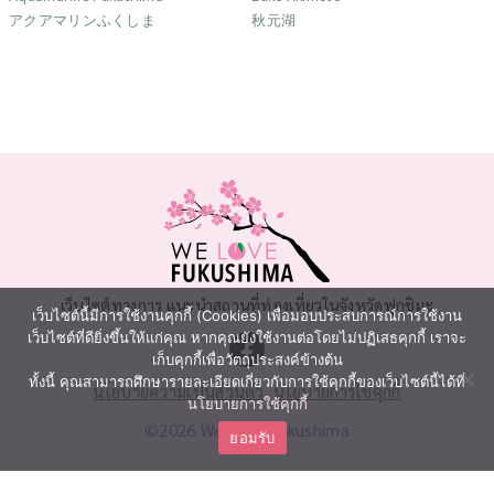
アクアマリンふくしま
秋元湖
เว็บไซต์ทางการ แนะนำสถานที่ท่องเที่ยวในจังหวัดฟุกุชิมะ
เว็บไซต์นี้มีการใช้งานคุกกี้ (Cookies) เพื่อมอบประสบการณ์การใช้งาน
เว็บไซต์ที่ดียิ่งขึ้นให้แก่คุณ หากคุณยังใช้งานต่อโดยไม่ปฏิเสธคุกกี้ เราจะ
เก็บคุกกี้เพื่อวัตถุประสงค์ข้างต้น
ทั้งนี้ คุณสามารถศึกษารายละเอียดเกี่ยวกับการใช้คุกกี้ของเว็บไซต์นี้ได้ที่
นโยบายความเป็นส่วนตัว
นโยบายการใช้คุกกี้
นโยบายการใช้คุกกี้
©2026 We Love Fukushima
ยอมรับ