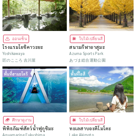
ออนเซ็น
ใบไม้เปลี่ยนสี
โรงแรมโยชิคาวะยะ
สนามกีฬาอาสุมะ
Yoshikawaya
Azuma Sports Park
匠のこころ 吉川屋
あづま総合運動公園
พื้นที่ฮามะโดริ
พื้นที่ไอสึ
ศึกษาดูงาน
ใบไม้เปลี่ยนสี
พิพิธภัณฑ์สัตว์น้ำฟุกุชิมะ
ทะเลสาบอะคิโมโตะ
Aquamarine Fukushima
Lake Akimoto