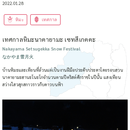
2022.01.28
หิมะ
เทศกาล
เทศกาลหิมะนาคายามะ เซทสึเกคคะ
Nakayama Setsugekka Snow Festival
なかやま雪月火
บ้านหิมะและเทียนที่ล้วนแต่เป็นงานฝีมือประดับประดาโดยรอบสวน
นาคายามะฮานะโนะโกจำนวนตามปีคริสต์ศักราชในปีนั้น แสงเทียน
สว่างไสวสุกสกาวราวกับดาวบนฟ้า