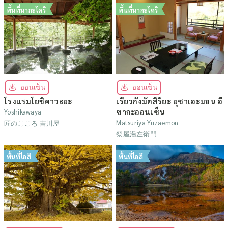
พื้นที่นากะโดริ
พื้นที่นากะโดริ
ออนเซ็น
ออนเซ็น
โรงแรมโยชิคาวะยะ
เรียวกังมัตสึริยะ ยุซาเอะมอน อี
ซากะออนเซ็น
Yoshikawaya
Matsuriya Yuzaemon
匠のこころ 吉川屋
祭屋湯左衛門
พื้นที่ไอสึ
พื้นที่ไอสึ