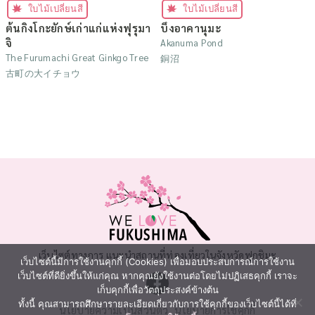
ใบไม้เปลี่ยนสี
ใบไม้เปลี่ยนสี
ต้นกิงโกะยักษ์เก่าแก่แห่งฟุรุมา
บึงอาคานุมะ
จิ
Akanuma Pond
The Furumachi Great Ginkgo Tree
銅沼
古町の大イチョウ
เว็บไซต์ทางการ แนะนำสถานที่ท่องเที่ยวในจังหวัดฟุกุชิมะ
เว็บไซต์นี้มีการใช้งานคุกกี้ (Cookies) เพื่อมอบประสบการณ์การใช้งาน
เว็บไซต์ที่ดียิ่งขึ้นให้แก่คุณ หากคุณยังใช้งานต่อโดยไม่ปฏิเสธคุกกี้ เราจะ
เก็บคุกกี้เพื่อวัตถุประสงค์ข้างต้น
ทั้งนี้ คุณสามารถศึกษารายละเอียดเกี่ยวกับการใช้คุกกี้ของเว็บไซต์นี้ได้ที่
นโยบายความเป็นส่วนตัว
นโยบายการใช้คุกกี้