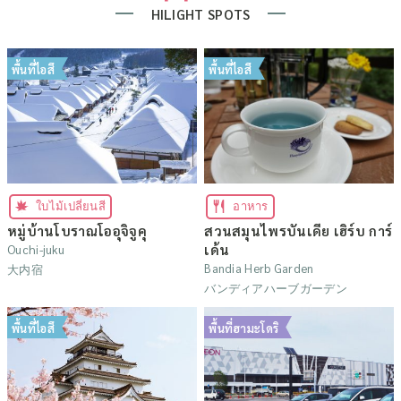
HILIGHT SPOTS
พื้นที่ไอสึ
พื้นที่ไอสึ
ใบไม้เปลี่ยนสี
อาหาร
หมู่บ้านโบราณโออุจิจูคุ
สวนสมุนไพรบันเดีย เฮิร์บ การ์
เด้น
Ouchi-juku
Bandia Herb Garden
大内宿
バンディアハーブガーデン
พื้นที่ไอสึ
พื้นที่ฮามะโดริ