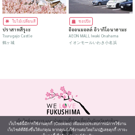
ใบไม้เปลี่ยนสี
ชอปปิง
ปราสาทสึรุงะ
อิออนมอลล์ อิวากิโอนาฮามะ
Tsurugajo Castle
AEON MALL Iwaki Onahama
鶴ヶ城
イオンモールいわき小名浜
เว็บไซต์ทางการ แนะนำสถานที่ท่องเที่ยวในจังหวัดฟุกุชิมะ
เว็บไซต์นี้มีการใช้งานคุกกี้ (Cookies) เพื่อมอบประสบการณ์การใช้งาน
เว็บไซต์ที่ดียิ่งขึ้นให้แก่คุณ หากคุณยังใช้งานต่อโดยไม่ปฏิเสธคุกกี้ เราจะ