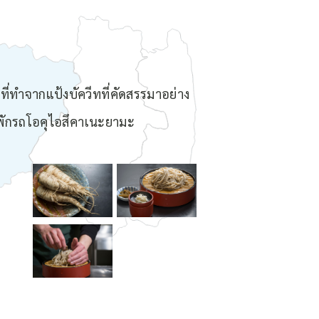
ที่ทำจากแป้งบัควีทที่คัดสรรมาอย่าง
ดพักรถโอคุไอสึคาเนะยามะ