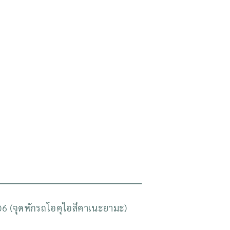
6 (จุดพักรถโอคุไอสึคาเนะยามะ)