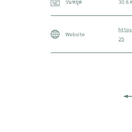
วันหยุด
30 ธ.ค
http
Website
25