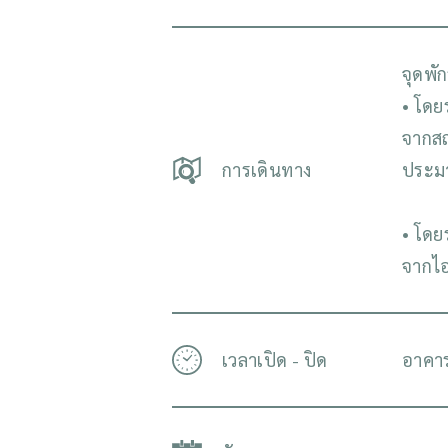
จุดพั
• โดย
จากสถ
การเดินทาง
ประม
• โดย
จากไอ
เวลาเปิด - ปิด
อาคาร