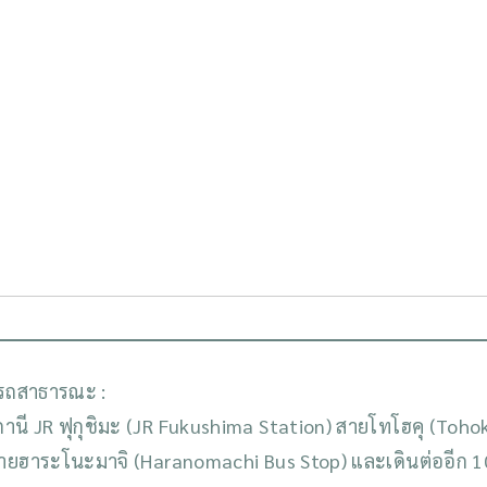
รถสาธารณะ :
านี JR ฟุกุชิมะ (JR Fukushima Station) สายโทโฮคุ (Toho
ป้ายฮาระโนะมาจิ (Haranomachi Bus Stop) และเดินต่ออีก 1