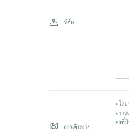
พิกัด
• โดย
จากสถ
ลงที่
การเดินทาง