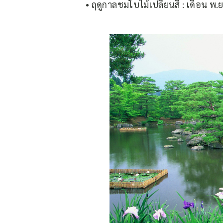
• ฤดูกาลชมใบไม้เปลี่ยนสี : เดือน พ.ย