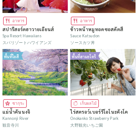
อาหาร
อาหาร
สปารีสอร์ตฮาวายเอียนส์
ข้าวหน้าหมูทอดซอสคัตสึ
Spa Resort Hawaiians
Sauce Katsudon
スパリゾートハワイアンズ
ソースカツ丼
พื้นที่ไอสึ
พื้นที่ฮามะโดริ
ซากุระ
เก็บผลไม้
แม่น้ำคันนงจิ
ไร่สตรอว์เบอร์รีโอโนะคังโค
Kannonji River
Onokanko Strawberry Park
観音寺川
大野観光いちご園