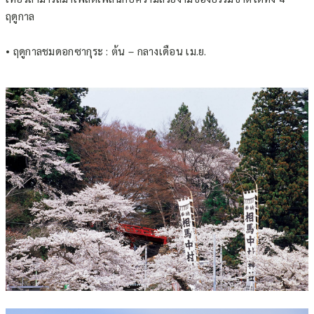
ฤดูกาล
• ฤดูกาลชมดอกซากุระ : ต้น – กลางเดือน เม.ย.