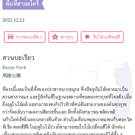
พื้นที่ฮามะโดริ
2021.12.23
การท่องเที่ยว
ซากุระ
ใบไม้เปลี่ยนสี
สวนบะเรียว
Baryo Park
馬陵公園
ที่ตรงนี้เคยเป็นที่ตั้งของปราสาทนากะมุระ ซึ่งปัจจุบันได้กลายมาเป็น
สวนสาธารณะ และรู้จักกันดีในฐานะสถานที่ชมดอกซากุระที่โด่งดัง เมื่อ
ถึงฤดูใบไม้ผลิ จะสามารถพบกับวิวทิวทัศน์อันสวยงามของต้นซากุระ
กว่าร้อยต้นราวผลงานศิลปะชิ้นเอก อีกทั้งยังสามารถเพลิดเพลิ
นกับไลท์อัพในตอนกลางคืนด้วย ส่วนในเดือนพฤษภาคมพบกับดอกวิส
ทีเรีย ดอกสึสึจิ ในฤดูใบไม้ร่วงก็สามารถชมใบไม้เปลี่ยนสีได้ นักท่อง
เที่ยวสามารถมาเพลิดเพลินกับความสวยงามของธรรมชาติได้ทั้ง 4