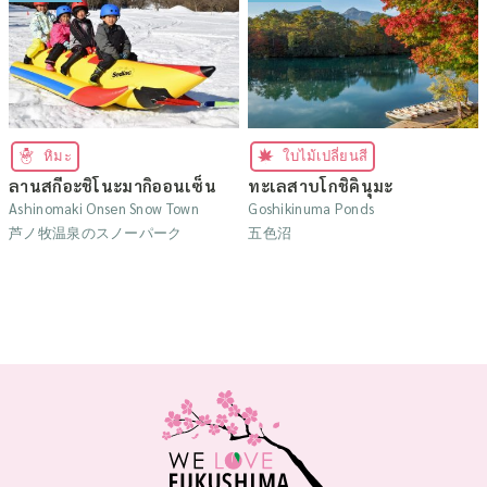
หิมะ
ใบไม้เปลี่ยนสี
ลานสกีอะชิโนะมากิออนเซ็น
ทะเลสาบโกชิคินุมะ
Ashinomaki Onsen Snow Town
Goshikinuma Ponds
芦ノ牧温泉のスノーパーク
五色沼