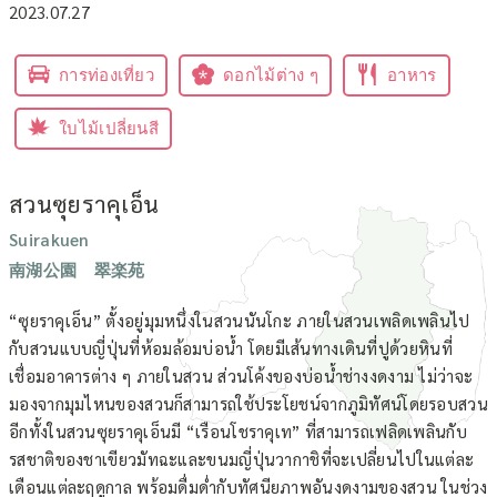
2023.07.27
การท่องเที่ยว
ดอกไม้ต่าง ๆ
อาหาร
ใบไม้เปลี่ยนสี
สวนซุยราคุเอ็น
Suirakuen
南湖公園 翠楽苑
“ซุยราคุเอ็น” ตั้งอยู่มุมหนึ่งในสวนนันโกะ ภายในสวนเพลิดเพลินไป
กับสวนแบบญี่ปุ่นที่ห้อมล้อมบ่อน้ำ โดยมีเส้นทางเดินที่ปูด้วยหินที่
เชื่อมอาคารต่าง ๆ ภายในสวน ส่วนโค้งของบ่อน้ำช่างงดงาม ไม่ว่าจะ
มองจากมุมไหนของสวนก็สามารถใช้ประโยชน์จากภูมิทัศน์โดยรอบสวน
อีกทั้งในสวนซุยราคุเอ็นมี “เรือนโชราคุเท” ที่สามารถเฟลิดเพลินกับ
รสชาติของชาเขียวมัทฉะและขนมญี่ปุ่นวากาชิที่จะเปลี่ยนไปในแต่ละ
เดือนแต่ละฤดูกาล พร้อมดื่มด่ำกับทัศนียภาพอันงดงามของสวน ในช่วง