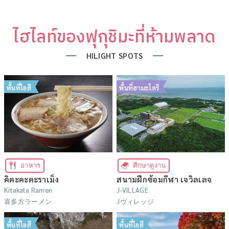
ไฮไลท์ของฟุกุชิมะที่ห้ามพลาด
HILIGHT SPOTS
พื้นที่ไอสึ
พื้นที่ฮามะโดริ
อาหาร
ศึกษาดูงาน
คิตะคะตะราเม็ง
สนามฝึกซ้อมกีฬา เจวิลเลจ
Kitakata Ramen
J-VILLAGE
喜多方ラーメン
Jヴィレッジ
พื้นที่ไอสึ
พื้นที่ไอสึ