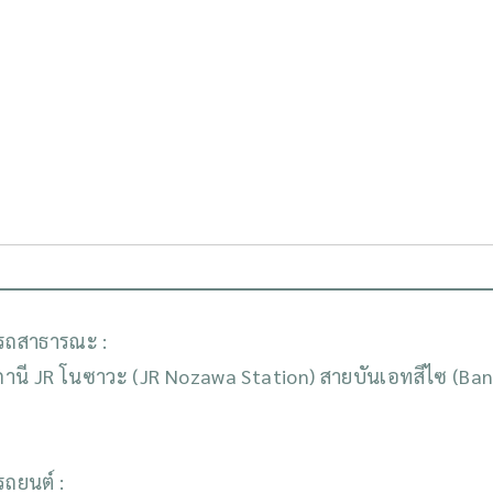
รถสาธารณะ :
านี JR โนซาวะ (JR Nozawa Station) สายบันเอทสึไซ (Ba
รถยนต์ :