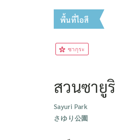
พื้นที่ไอสึ
ซากุระ
สวนซายูริ
Sayuri Park
さゆり公園