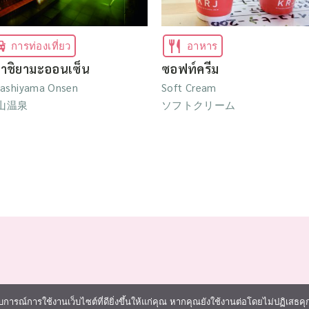
การท่องเที่ยว
อาหาร
กาชิยามะออนเซ็น
ซอฟท์ครีม
gashiyama Onsen
Soft Cream
山温泉
ソフトクリーム
การณ์การใช้งานเว็บไซต์ที่ดียิ่งขึ้นให้แก่คุณ หากคุณยังใช้งานต่อโดยไม่ปฏิเสธคุกกี้