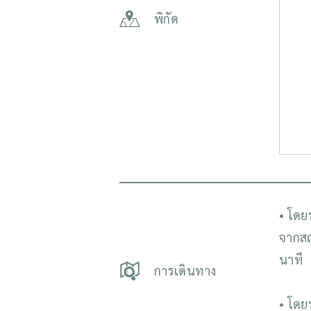
พิกัด
• โดย
จากสถ
นาที
การเดินทาง
• โดย