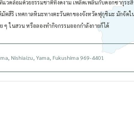
แวดล้อมด้วยธรรมชาติที่งดงาม เพลิดเพลินกับดอกซากุระสีช
มัตสึริ เทศกาลหิมะทางตะวันตกของจังหวัดฟุกุชิมะ มักจัดในว
าย ๆ ในสวน หรือลองทำกิจกรรมออกกำลังกายก็ได้
ima, Nishiaizu, Yama, Fukushima 969-4401