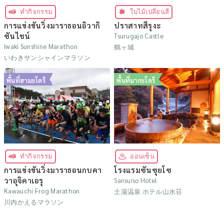
ทำกิจกรรม
ใบไม้เปลี่ยนสี
การแข่งขันวิ่งมาราธอนอิวากิ
ปราสาทสึรุงะ
ซันไชน์
Tsurugajo Castle
Iwaki Sunshine Marathon
鶴ヶ城
いわきサンシャインマラソン
พื้นที่ฮามะโดริ
พื้นที่นากะโดริ
ทำกิจกรรม
ออนเซ็น
การแข่งขันวิ่งมาราธอนกบคา
โรงแรมซันซุยโซ
วาอุจิคาเอรุ
Sansuiso Hotel
Kawauchi Frog Marathon
土湯温泉 ホテル山水荘
川内かえるマラソン