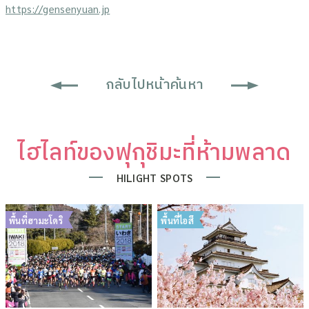
https://gensenyuan.jp
กลับไปหน้าค้นหา
ไฮไลท์ของฟุกุชิมะที่ห้ามพลาด
HILIGHT SPOTS
พื้นที่ฮามะโดริ
พื้นที่ไอสึ