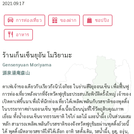
2021.09.17
การท่องเที่ยว
ของฝาก
ชอปปิง
อาหาร
ร้านเก็นเซ็นยุอัน โมริยามะ
Gensenyuan Moriyama
源泉湯庵森山
คาเฟ่เจ้าของเดียวกับเรียวกังนิวโอกิยะ ในย่านสึจิยุออนเซ็น เพื่อฟื้นฟู
การท่องเที่ยวหลังจากที่จังหวัดฟุกุชิมะประสบภัยพิบัติครั้งใหญ่ เจ้าของ
เปิดคาเฟ่ขึ้นมาเพื่อให้นักท่องเที่ยวได้เพลิดเพลินกับรสชาติของพุดดิ้ง
ในบรรยากาศย่านออนเซ็น พุดดิ้งเนื้อเนียนนุ่มที่ใช้วัตถุดิบคุณภาพ
เยี่ยม ทั้งน้ำออนเซ็นจากธรรมชาติ ไข่ไก่ ผลไม้ และน้ำผึ้ง เป็นส่วนผสม
หลัก สามารถเพลิดเพลินกับรสชาติของจังหวัดฟุกุชิมะผ่านพุดดิ้งถ้วยนี้
ได้ พุดดิ้งมีหลายรสชาติให้ได้เลือก อาทิ รสดั้งเดิม, รสน้ำผึ้ง, ยูสุ, องุ่น,