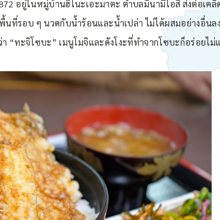
72 อยู่ในหมู่บ้านฮิโนะเอะมาตะ ตำบลมินามิไอสึ ส่งต่อเคล็ดล
้นที่รอบ ๆ นวดกับน้ำร้อนและน้ำเปล่า ไม่ได้ผสมอย่างอื่นล
ว่า “ทะจิโซบะ” เมนูโมจิและดังโงะที่ทำจากโซบะก็อร่อยไม่แ