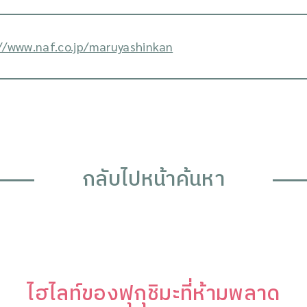
//www.naf.co.jp/maruyashinkan
กลับไปหน้าค้นหา
ไฮไลท์ของฟุกุชิมะที่ห้ามพลาด