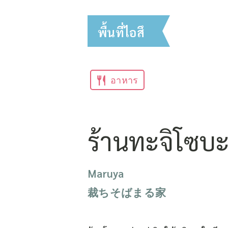
พื้นที่ไอสึ
อาหาร
ร้านทะจิโซบะ
Maruya
裁ちそばまる家