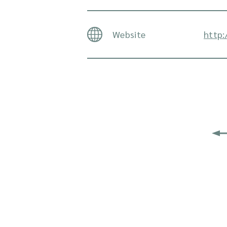
Website
http: