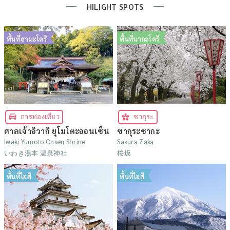
HILIGHT SPOTS
พื้นที่ฮามะโดริ
พื้นที่นากะโดริ
การท่องเที่ยว
ซากุระ
ศาลเจ้าอิวากิ ยุโมโตะออนเซ็น
ซากุระซากะ
Iwaki Yumoto Onsen Shrine
Sakura Zaka
いわき湯本 温泉神社
桜坂
พื้นที่ไอสึ
พื้นที่ไอสึ