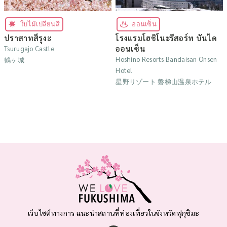
ใบไม้เปลี่ยนสี
ออนเซ็น
ปราสาทสึรุงะ
โรงแรมโฮชิโนะรีสอร์ท บันได
ออนเซ็น
Tsurugajo Castle
Hoshino Resorts Bandaisan Onsen
鶴ヶ城
Hotel
星野リゾート 磐梯山温泉ホテル
เว็บไซต์ทางการ แนะนำสถานที่ท่องเที่ยวในจังหวัดฟุกุชิมะ