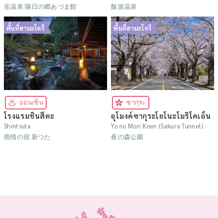
岳温泉 陽日の郷あづま館
飯坂温泉
พื้นที่ฮามะโดริ
พื้นที่ฮามะโดริ
ออนเซ็น
ซากุระ
โรงแรมชินสึตะ
อุโมงค์ซากุระโยโนะโมริโคเอ็น
Shintsuta
Yo no Mori Koen (Sakura Tunnel)
雨情の宿 新つた
夜の森公園