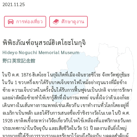
2021.11.25
การท่องเที่ยว
ศึกษาดูงาน
พิพิธภัณฑ์อนุสรณ์ฮิเดโยะโนกุจิ
Hideyo Noguchi Memorial Museum
野口英世記念館
ในปี ค.ศ. 1876 ฮิเดโยะ โนกุจิเกิดที่เมืองอินะวะชิโระ จังหวัดฟุกุชิมะ
ในวัน 1 ขวบครึ่งเขาได้รับบาดเจ็บจากไฟไหม้อย่างรุนแรงที่มือข้าง
ซ้าย ความเจ็บปวดในครั้งนั้นได้รับการฟื้นฟูจนเป็นปกติ จากการรักษา
และผ่าตัดมือซ้ายทำให้เขารู้สึกทึ่งในการแพทย์ จนตั้งใจว่าตัวเองก็จะ
เดินทางในเส้นทางการแพทย์เช่นเดียวกัน เขาทำงานทั่วโลกโดยอยู่ที่
อเมริกาเป็นหลัก และได้รับการเสนอชื่อเข้าชิงรางวัลโนเบล ในปี ค.ศ.
1928 เขาติดเชื้อระหว่างวิจัยเกี่ยวกับโรคไข้เหลืองที่แอฟริกาตะวันตก
ประเทศกาน่าในปัจจุบัน และเสียชีวิตในวัย 51 ปี ผลงานอันยิ่งใหญ่
มากมายที่ได้รับการรวบรวมและรักษาไว้จนถึงปัจจุบัน บุคคลสำคัญผู้