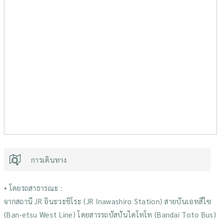
การเดินทาง
• โดยรถสาธารณะ :
จากสถานี JR อินะวะชิโระ (JR Inawashiro Station) สายบันเอทสึไซ
(Ban-etsu West Line) โดยสารรถบัสบันไดโทโท (Bandai Toto Bus)