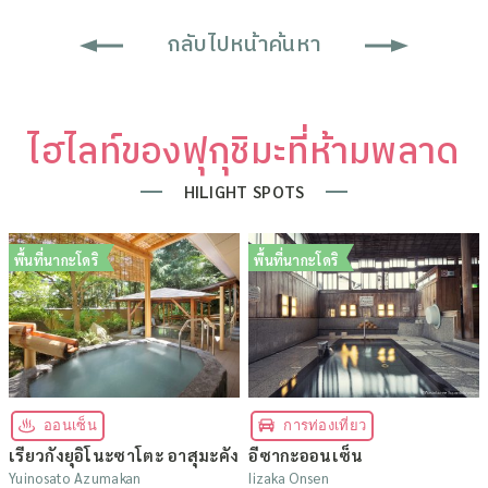
กลับไปหน้าค้นหา
ไฮไลท์ของฟุกุชิมะที่ห้ามพลาด
HILIGHT SPOTS
พื้นที่นากะโดริ
พื้นที่นากะโดริ
ออนเซ็น
การท่องเที่ยว
เรียวกังยุอิโนะซาโตะ อาสุมะคัง
อีซากะออนเซ็น
Yuinosato Azumakan
Iizaka Onsen