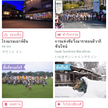
ออนเซ็น
ทำกิจกรรม
โรงแรมเมาท์อิน
การแข่งขันวิ่งมาราธอนอิวากิ
ซันไชน์
mt.inn
Iwaki Sunshine Marathon
マウント イン
いわきサンシャインマラソン
พื้นที่ฮามะโดริ
พื้นที่ไอสึ
เทศกาล
ใบไม้เปลี่ยนสี