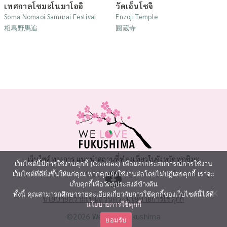
เทศกาลโซมะโนมาโออิ
วัดเอ็นโซจิ
Soma Nomaoi Samurai Festival
Enzoji Temple
相馬野馬追
圓蔵寺
เว็บไซต์ทางการ แนะนำสถานที่ท่องเที่ยวในจังหวัดฟุกุชิมะ
เว็บไซต์นี้มีการใช้งานคุกกี้ (Cookies) เพื่อมอบประสบการณ์การใช้งาน
เว็บไซต์ที่ดียิ่งขึ้นให้แก่คุณ หากคุณยังใช้งานต่อโดยไม่ปฏิเสธคุกกี้ เราจะ
เก็บคุกกี้เพื่อวัตถุประสงค์ข้างต้น
ทั้งนี้ คุณสามารถศึกษารายละเอียดเกี่ยวกับการใช้คุกกี้ของเว็บไซต์นี้ได้ที่
นโยบายความเป็นส่วนตัว
นโยบายการใช้คุกกี้
นโยบายการใช้คุกกี้
©2026 We Love Fukushima
ยอมรับ