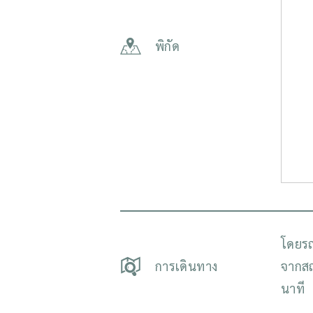
พิกัด
โดยร
การเดินทาง
จากสถ
นาที