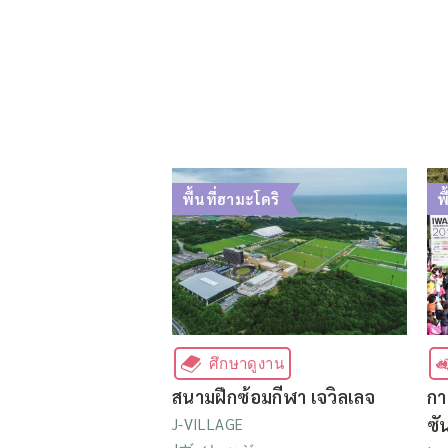
พื้นที่ฮามะโดริ
พ
ศึกษาดูงาน
สนามฝึกซ้อมกีฬา เจวิลเลจ
กา
ซั
J-VILLAGE