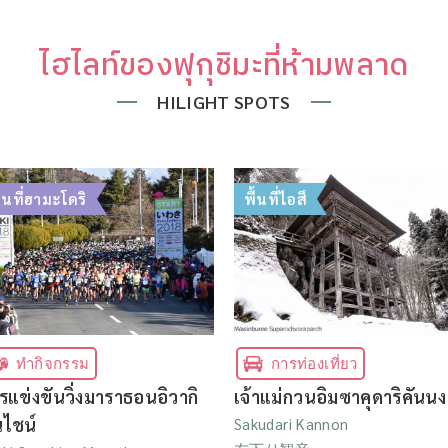
ไฮไลท์ของฟุกุชิมะที่ห้ามพลาด
HILIGHT SPOTS
ื้นที่ฮามะโดริ
พื้นที่ไอสึ
ทำกิจกรรม
การท่องเที่ยว
รแข่งขันวิ่งมาราธอนอิวากิ
เจ้าแม่กวนอิมซาคุดาริคันนง
นไชน์
Sakudari Kannon