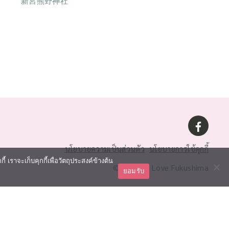
新宮熊野神社
นโยบายความเป็นส่วนตัว
นโยบายการใช้คุกกี้
 เราจะเก็บคุกกี้เพื่อวัตถุประสงค์ข้างต้น
©2026 We Love Fukushima
ยอมรับ