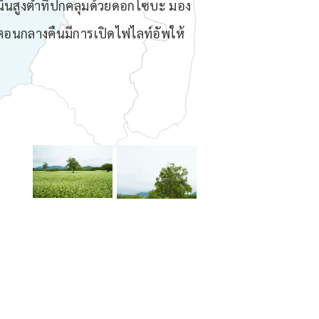
ินสูงต่ำที่ปกคลุมด้วยดอกโซบะ มอง
 ตอนกลางคืนมีการเปิดไฟไลท์อัพให้