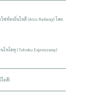
ไฟท้องถิ่นไอสึ (Aizu Railway) โดย
่วนโทโฮคุ (Tohoku Expressway)
ไอสึ)