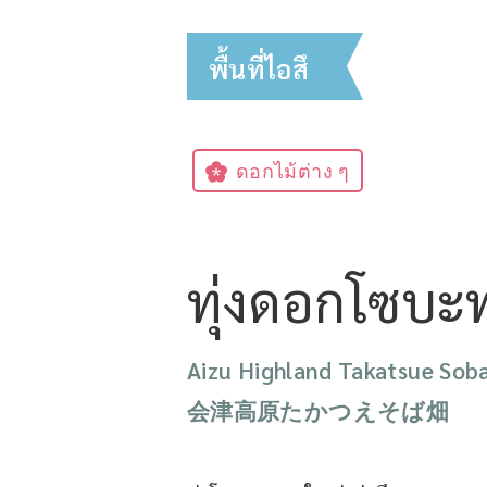
พื้นที่ไอสึ
ดอกไม้ต่าง ๆ
ทุ่งดอกโซบะท
Aizu Highland Takatsue Soba
会津高原たかつえそば畑