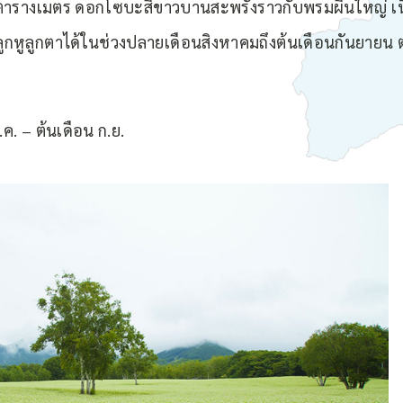
 ตารางเมตร ดอกโซบะสีขาวบานสะพรั่งราวกับพรมผืนใหญ่ เน
ุดลูกหูลูกตาได้ในช่วงปลายเดือนสิงหาคมถึงต้นเดือนกันยายน
. – ต้นเดือน ก.ย.