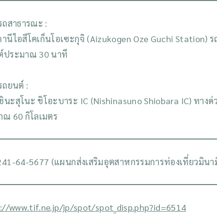
รถสาธารณะ :
านีไอสึโคเก็นโอเซะกุจิ (Aizukogen Oze Guchi Station) รถ
ต์ประมาณ 30 นาที
รถยนต์ :
ชินะสุโนะ ชิโอะบาระ IC (Nishinasuno Shiobara IC) ทางด
ณ 60 กิโลเมตร
41-64-5677 (แผนกส่งเสริมอุตสาหกรรมการท่องเที่ยวมินามิ
://www.tif.ne.jp/jp/spot/spot_disp.php?id=6514