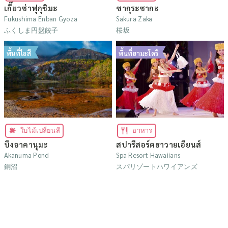
เกี๊ยวซ่าฟุกุชิมะ
ซากุระซากะ
Fukushima Enban Gyoza
Sakura Zaka
ふくしま円盤餃子
桜坂
พื้นที่ไอสึ
พื้นที่ฮามะโดริ
ใบไม้เปลี่ยนสี
อาหาร
บึงอาคานุมะ
สปารีสอร์ตฮาวายเอียนส์
Akanuma Pond
Spa Resort Hawaiians
銅沼
スパリゾートハワイアンズ