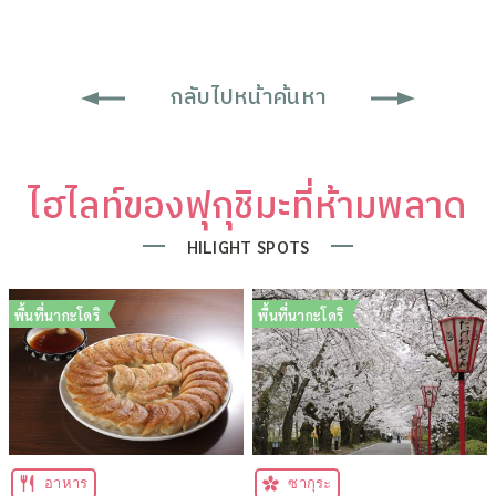
กลับไปหน้าค้นหา
ไฮไลท์ของฟุกุชิมะที่ห้ามพลาด
HILIGHT SPOTS
พื้นที่นากะโดริ
พื้นที่นากะโดริ
อาหาร
ซากุระ