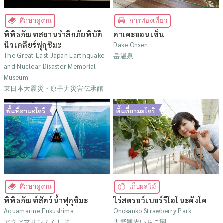
ศึกษาดูงาน
การท่องเที่ยว
พิพิธภัณฑสถานรำลึกภัยพิบัติ
ดาเคะออนเซ็น
นิวเคลียร์ฟุกุชิมะ
Dake Onsen
The Great East Japan Earthquake
岳温泉
and Nuclear Disaster Memorial
Museum
東日本大震災・原子力災害伝承館
พื้นที่ฮามะโดริ
พื้นที่ฮามะโดริ
ศึกษาดูงาน
เก็บผลไม้
พิพิธภัณฑ์สัตว์น้ำฟุกุชิมะ
ไร่สตรอว์เบอร์รีโอโนะคังโค
Aquamarine Fukushima
Onokanko Strawberry Park
アクアマリンふくしま
大野観光いちご園