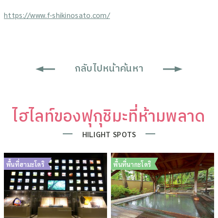
https://www.f-shikinosato.com/
กลับไปหน้าค้นหา
ไฮไลท์ของฟุกุชิมะที่ห้ามพลาด
HILIGHT SPOTS
พื้นที่ฮามะโดริ
พื้นที่นากะโดริ