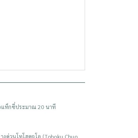
อแท็กซี่ประมาณ 20 นาที
ทางด่วนโทโฮคุจูโอ (Tohoku Chuo