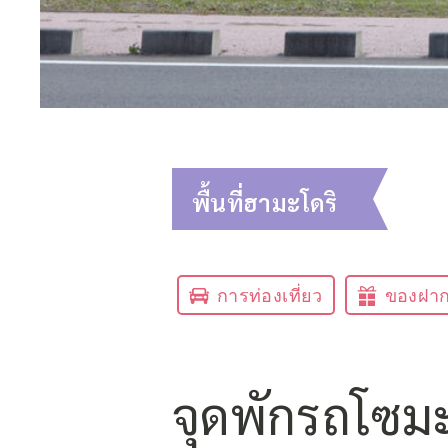
พื้นที่ฮามะโดริ
การท่องเที่ยว
ของฝา
จุดพักรถโซม