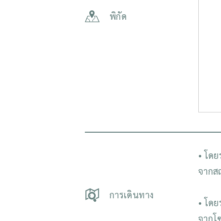
พิกัด
• โดย
จากสถ
การเดินทาง
• โดย
จากโซ