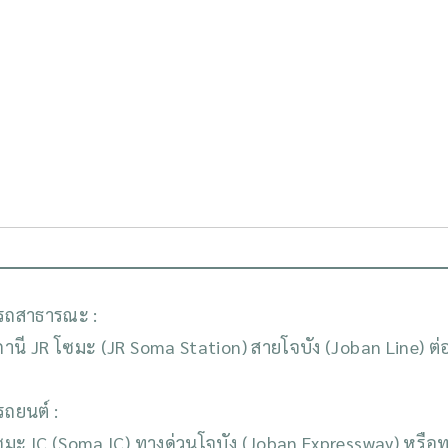
รถสาธารณะ :
านี JR โซมะ (JR Soma Station) สายโจบัง (Joban Line) ต่
รถยนต์ :
มะ IC (Soma IC) ทางด่วนโจบัง (Joban Expressway) หรือ