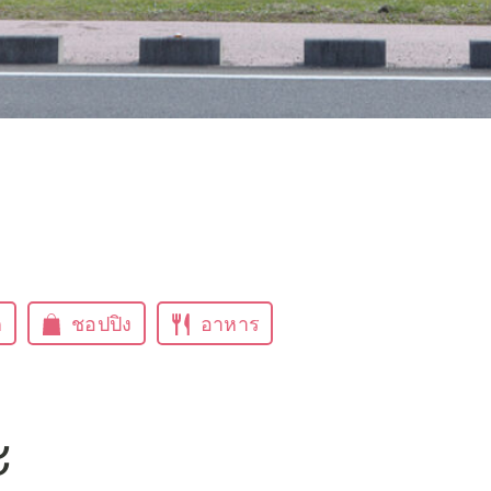
ก
ชอปปิง
อาหาร
ะ