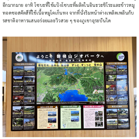
อีกมากมาย อาทิ โซบะที่ใช้แป้งโซบะที่ผลิตในอินะวะชิโระและข้าวหมู
ทอดซอสคัตสึที่ใช้เนื้อหมูโคเก็นทง จากที่นั่งริมหน้าต่างเพลิดเพลินกับ
รสชาติอาหารแสนอร่อยและวิวสวย ๆ ของภูเขาอุระบันได