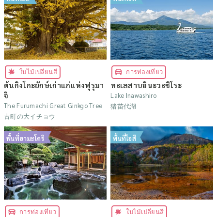
ใบไม้เปลี่ยนสี
การท่องเที่ยว
ต้นกิงโกะยักษ์เก่าแก่แห่งฟุรุมา
ทะเลสาบอินะวะชิโระ
จิ
Lake Inawashiro
The Furumachi Great Ginkgo Tree
猪苗代湖
古町の大イチョウ
พื้นที่ฮามะโดริ
พื้นที่ไอสึ
การท่องเที่ยว
ใบไม้เปลี่ยนสี