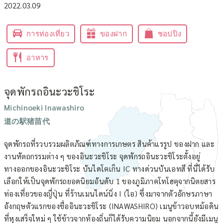
2022.03.09
การท่องเที่ยว
ของฝาก
ชอปปิง
อาหาร
จุดพักรถอินะวะชิโระ
Michinoeki Inawashiro
道の駅猪苗代
จุดพักรถที่รวบรวมผลิตภัณฑ์ทางการเกษตร สินค้าแรรูป ของฝาก และ
งานหัตถกรรมต่าง ๆ ของอินะวะชิโระ จุดพักรถอินะวะชิโระตั้งอยู่
ทางออกของอินะวะชิโระ บันไดโคเก็น IC ทางด่วนบันเอทสึ ที่นี่ได้รับ
เลือกให้เป็นจุดพักรถยอดนิยมอันดับ 1 ของภูมิภาคโทโฮคุจากนิตยสาร
ท่องเที่ยวของญี่ปุ่น ที่ร้านเมนไดน์นิ่ง I (ไอ) ซึ่งมาจากตัวอักษรภาษา
อังกฤษตัวแรกของชื่ออินะวะชิโระ (INAWASHIRO) เมนูข้าวอบหม้อดิน
ที่หุงเสร็จใหม่ ๆ ใช้ข้าวจากท้องถิ่นก็ได้รับความนิยม นอกจากนี้ยังมีเมนู