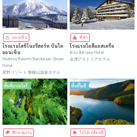
ออนเซ็น
ที่พัก
โรงแรมโฮชิโนะรีสอร์ท บันได
โรงแรมไอสึแอสเตรีย
ออนเซ็น
Aizu Astraea Hotel
Hoshino Resorts Bandaisan Onsen
会津アストリアホテル
Hotel
星野リゾート 磐梯山温泉ホテル
พื้นที่นากะโดริ
พื้นที่ไอสึ
ศึกษาดูงาน
ใบไม้เปลี่ยนสี