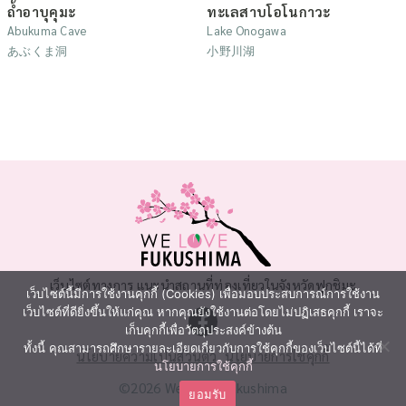
ถ้ำอาบุคุมะ
ทะเลสาบโอโนกาวะ
Abukuma Cave
Lake Onogawa
あぶくま洞
小野川湖
เว็บไซต์ทางการ แนะนำสถานที่ท่องเที่ยวในจังหวัดฟุกุชิมะ
เว็บไซต์นี้มีการใช้งานคุกกี้ (Cookies) เพื่อมอบประสบการณ์การใช้งาน
เว็บไซต์ที่ดียิ่งขึ้นให้แก่คุณ หากคุณยังใช้งานต่อโดยไม่ปฏิเสธคุกกี้ เราจะ
เก็บคุกกี้เพื่อวัตถุประสงค์ข้างต้น
ทั้งนี้ คุณสามารถศึกษารายละเอียดเกี่ยวกับการใช้คุกกี้ของเว็บไซต์นี้ได้ที่
นโยบายความเป็นส่วนตัว
นโยบายการใช้คุกกี้
นโยบายการใช้คุกกี้
©2026 We Love Fukushima
ยอมรับ