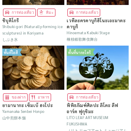
การท่องเที่ยว
หิมะ
การท่องเที่ยว
ชิบุคิโกริ
เวทีละครคาบูกิฮิโนะเอะมาตะ
คาบูกิ
Shibuki-gori (Naturally-forming ice
Hinoemata Kabuki Stage
sculptures) in Koriyama
檜枝岐歌舞伎舞台
しぶき氷
พื้นที่ไอสึ
พื้นที่นากะโดริ
ของฝาก
อาหาร
การท่องเที่ยว
ยามานากะ เซ็มเบ้ ฮงโปะ
พิพิธภัณฑ์ศิลปะ ลิโตะ ลีฟ
อาร์ต ฟุกุชิมะ
Yamanaka Senbei Honpo
LITO LEAF ART MUSEUM
山中煎餅本舗
FUKUSHIMA
（リト リーフアート ミュージアム