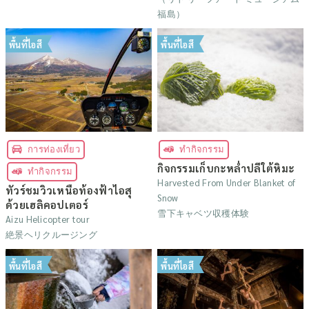
福島）
พื้นที่ไอสึ
พื้นที่ไอสึ
การท่องเที่ยว
ทำกิจกรรม
กิจกรรมเก็บกะหล่ำปลีใต้หิมะ
ทำกิจกรรม
Harvested From Under Blanket of
ทัวร์ชมวิวเหนือท้องฟ้าไอสุ
Snow
ด้วยเฮลิคอปเตอร์
雪下キャベツ収穫体験
Aizu Helicopter tour
絶景ヘリクルージング
พื้นที่ไอสึ
พื้นที่ไอสึ