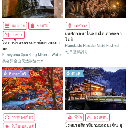
ของฝาก
ชอปปิง
เทศกาล
เทศกาลนาโนะคะโด ฮาดะคา
อาหาร
ไมริ
โซดาน้ำแร่ธรรมชาติคาเนะยา
Nanokado Hadaka Mairi Festival
มะ
七日堂裸詣り
Kaneyama Sparkling Mineral Water
奥会津金山天然炭酸の水
พื้นที่ฮามะโดริ
พื้นที่ไอสึ
การท่องเที่ยว
ที่พัก
ออนเซ็น
โรงแรมฮิกาชิยามะออนเซ็น มุ
ใบไม้เปลี่ยนสี