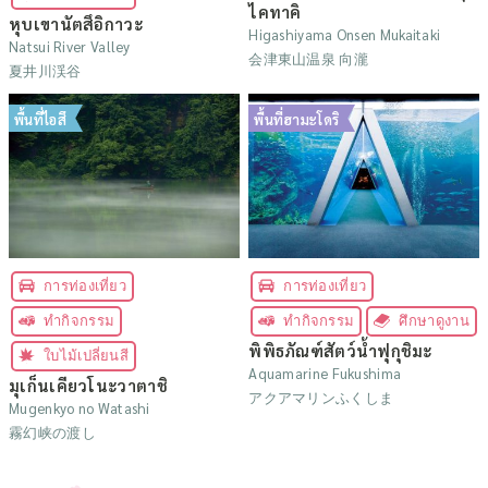
ไคทาคิ
หุบเขานัตสึอิกาวะ
Higashiyama Onsen Mukaitaki
Natsui River Valley
会津東山温泉 向瀧
夏井川渓谷
พื้นที่ไอสึ
พื้นที่ฮามะโดริ
การท่องเที่ยว
การท่องเที่ยว
ทำกิจกรรม
ทำกิจกรรม
ศึกษาดูงาน
พิพิธภัณฑ์สัตว์น้ำฟุกุชิมะ
ใบไม้เปลี่ยนสี
Aquamarine Fukushima
มุเก็นเคียวโนะวาตาชิ
アクアマリンふくしま
Mugenkyo no Watashi
霧幻峡の渡し