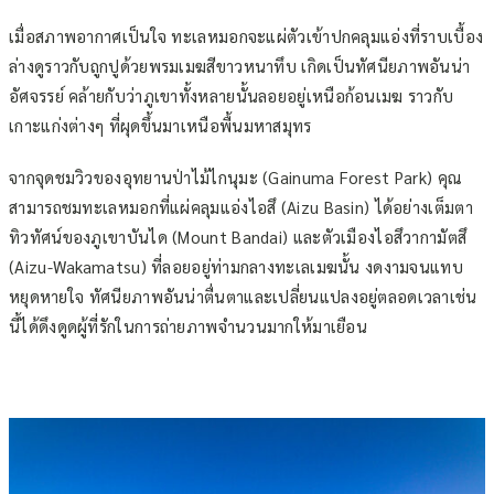
เมื่อสภาพอากาศเป็นใจ ทะเลหมอกจะแผ่ตัวเข้าปกคลุมแอ่งที่ราบเบื้อง
ล่างดูราวกับถูกปูด้วยพรมเมฆสีขาวหนาทึบ เกิดเป็นทัศนียภาพอันน่า
อัศจรรย์ คล้ายกับว่าภูเขาทั้งหลายนั้นลอยอยู่เหนือก้อนเมฆ ราวกับ
เกาะแก่งต่างๆ ที่ผุดขึ้นมาเหนือพื้นมหาสมุทร
จากจุดชมวิวของอุทยานป่าไม้ไกนุมะ (Gainuma Forest Park) คุณ
สามารถชมทะเลหมอกที่แผ่คลุมแอ่งไอสึ (Aizu Basin) ได้อย่างเต็มตา
ทิวทัศน์ของภูเขาบันได (Mount Bandai) และตัวเมืองไอสึวากามัตสึ
(Aizu-Wakamatsu) ที่ลอยอยู่ท่ามกลางทะเลเมฆนั้น งดงามจนแทบ
หยุดหายใจ ทัศนียภาพอันน่าตื่นตาและเปลี่ยนแปลงอยู่ตลอดเวลาเช่น
นี้ได้ดึงดูดผู้ที่รักในการถ่ายภาพจำนวนมากให้มาเยือน