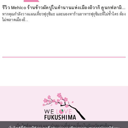
รีวิว Mehico ร้านข้าวผัดปูในตำนานแห่งเมืองอิวากิ ดูนกฟลามิงโกตัวเป็นๆ ที่ฟุกุชิมะ
หากคุณกำลังวางแผนเที่ยวฟุกุชิมะ และมองหาร้านอาหารฟุกุชิมะที่ไม่ซ้ำใคร ต้อง
ไม่พลาดเมืองอิ...
เว็บไซต์ทางการ แนะนำสถานที่ท่องเที่ยวในจังหวัดฟุกุชิมะ