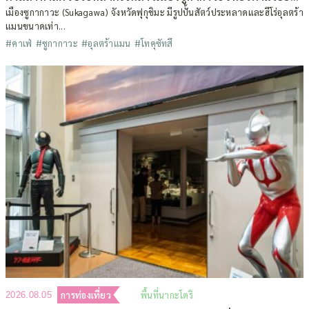
เมืองซูกากาวะ (Sukagawa) จังหวัดฟุกุชิมะ มีรูปปั้นสัตว์ประหลาดและฮีโร่อุลตร้า
แมนขนาดเท่า...
#คาเฟ่
#ซูกากาวะ
#อุลตร้าแมน
#โทคุซัทสึ
การท่องเที่ยว
พื้นที่นากะโดริ
2026.08.05