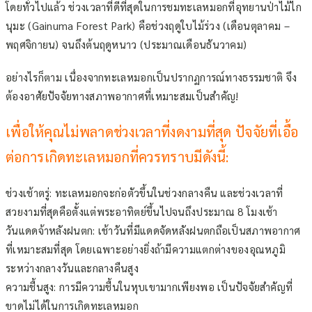
โดยทั่วไปแล้ว ช่วงเวลาที่ดีที่สุดในการชมทะเลหมอกที่อุทยานป่าไม้ไก
นุมะ (Gainuma Forest Park) คือช่วงฤดูใบไม้ร่วง (เดือนตุลาคม –
พฤศจิกายน) จนถึงต้นฤดูหนาว (ประมาณเดือนธันวาคม)
อย่างไรก็ตาม เนื่องจากทะเลหมอกเป็นปรากฏการณ์ทางธรรมชาติ จึง
ต้องอาศัยปัจจัยทางสภาพอากาศที่เหมาะสมเป็นสำคัญ!
เพื่อให้คุณไม่พลาดช่วงเวลาที่งดงามที่สุด ปัจจัยที่เอื้อ
ต่อการเกิดทะเลหมอกที่ควรทราบมีดังนี้:
ช่วงเช้าตรู่: ทะเลหมอกจะก่อตัวขึ้นในช่วงกลางคืน และช่วงเวลาที่
สวยงามที่สุดคือตั้งแต่พระอาทิตย์ขึ้นไปจนถึงประมาณ 8 โมงเช้า
วันแดดจ้าหลังฝนตก: เช้าวันที่มีแดดจัดหลังฝนตกถือเป็นสภาพอากาศ
ที่เหมาะสมที่สุด โดยเฉพาะอย่างยิ่งถ้ามีความแตกต่างของอุณหภูมิ
ระหว่างกลางวันและกลางคืนสูง
ความชื้นสูง: การมีความชื้นในหุบเขามากเพียงพอ เป็นปัจจัยสำคัญที่
ขาดไม่ได้ในการเกิดทะเลหมอก