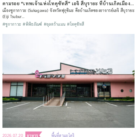
ตามรอย “เทพเจ้าแห่งโทคุซัทสึ” เอจิ สึบุรายะ ที่บ้านเกิดเมืองซูกากาวะ จังหวัดฟุกุชิมะ (ตอนที่ 1)
เมืองซูกากาวะ (Sukagawa) จังหวัดฟุกุชิมะ คือบ้านเกิดของอาจารย์เอจิ สึบุรายะ
(Eiji Tsubur...
#ซูกากาวะ
#พิพิธภัณฑ์
#อุลตร้าแมน
#โทคุซัทสึ
อาหาร
พื้นที่ฮามะโดริ
2026.07.20