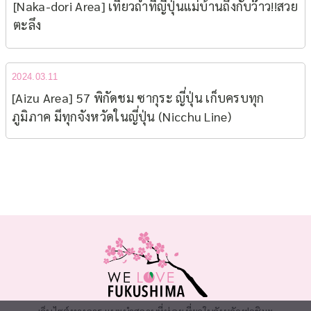
[Naka-dori Area] เที่ยวถ้ำที่ญี่ปุ่นแม่บ้านถึงกับว๊าว!!สวย
ตะลึง
2024.03.11
[Aizu Area] 57 พิกัดชม ซากุระ ญี่ปุ่น เก็บครบทุก
ภูมิภาค มีทุกจังหวัดในญี่ปุ่น (Nicchu Line)
เว็บไซต์ทางการ แนะนำสถานที่ท่องเที่ยวในจังหวัดฟุกุชิมะ