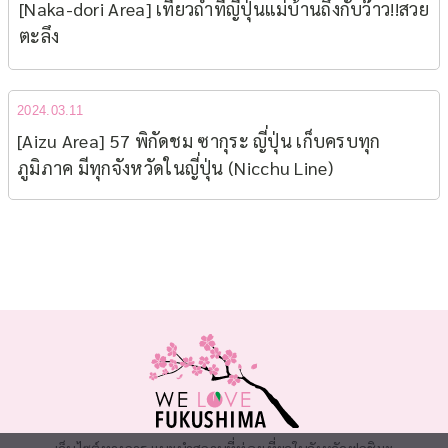
[Naka-dori Area] เที่ยวถ้ำที่ญี่ปุ่นแม่บ้านถึงกับว๊าว!!สวย
ตะลึง
2024.03.11
[Aizu Area] 57 พิกัดชม ซากุระ ญี่ปุ่น เก็บครบทุก
ภูมิภาค มีทุกจังหวัดในญี่ปุ่น (Nicchu Line)
เว็บไซต์ทางการ แนะนำสถานที่ท่องเที่ยวในจังหวัดฟุกุชิมะ