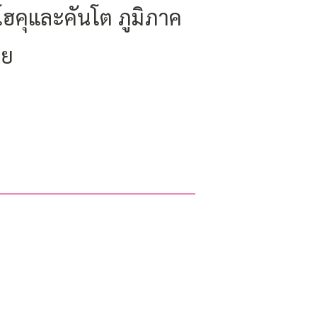
คุและคันโต ภูมิภาค
อย