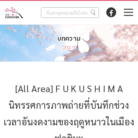
บทความ
ブログ
[All Area] F U K U S H I M A
นิทรรศการภาพถ่ายที่บันทึกช่วง
เวลาอันงดงามของฤดูหนาวในเมือง