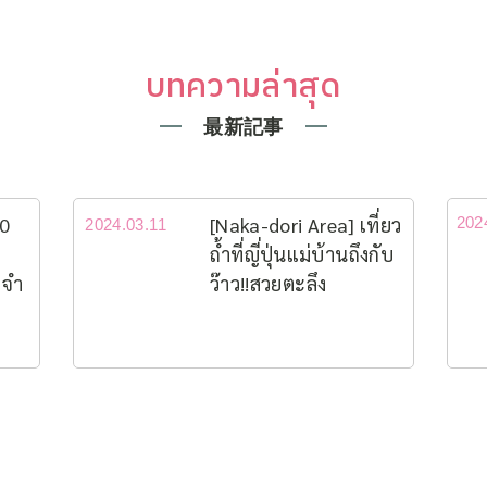
บทความล่าสุด
最新記事
10
[Naka-dori Area] เที่ยว
202
2024.03.11
ถ้ำที่ญี่ปุ่นแม่บ้านถึงกับ
ะจำ
ว๊าว!!สวยตะลึง