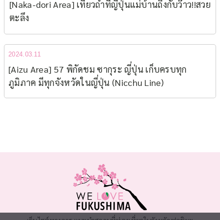
[Naka-dori Area] เที่ยวถ้ำที่ญี่ปุ่นแม่บ้านถึงกับว๊าว!!สวย
ตะลึง
2024.03.11
[Aizu Area] 57 พิกัดชม ซากุระ ญี่ปุ่น เก็บครบทุก
ภูมิภาค มีทุกจังหวัดในญี่ปุ่น (Nicchu Line)
เว็บไซต์ทางการ แนะนำสถานที่ท่องเที่ยวในจังหวัดฟุกุชิมะ