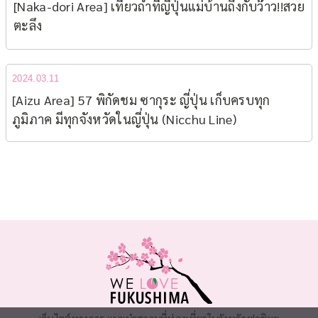
[Naka-dori Area] เที่ยวถ้ำที่ญี่ปุ่นแม่บ้านถึงกับว๊าว!!สวย
ตะลึง
2024.03.11
[Aizu Area] 57 พิกัดชม ซากุระ ญี่ปุ่น เก็บครบทุก
ภูมิภาค มีทุกจังหวัดในญี่ปุ่น (Nicchu Line)
เว็บไซต์ทางการ แนะนำสถานที่ท่องเที่ยวในจังหวัดฟุกุชิมะ