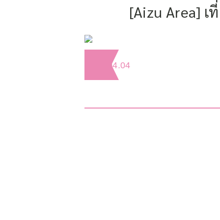
[Aizu Area] เ
2018.04.04