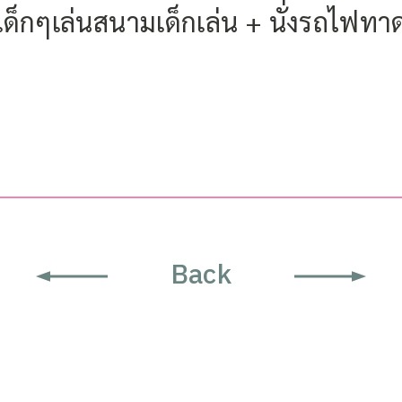
เด็กๆเล่นสนามเด็กเล่น + นั่งรถไฟท
Back