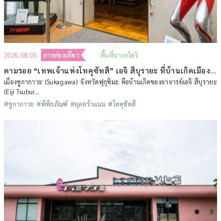
การท่องเที่ยว
พื้นที่นากะโดริ
2026.08.05
ตามรอย “เทพเจ้าแห่งโทคุซัทสึ” เอจิ สึบุรายะ ที่บ้านเกิดเมืองซูกากาวะ จังหวัดฟุกุชิมะ (ตอนที่ 1)
เมืองซูกากาวะ (Sukagawa) จังหวัดฟุกุชิมะ คือบ้านเกิดของอาจารย์เอจิ สึบุรายะ
(Eiji Tsubur...
#ซูกากาวะ
#พิพิธภัณฑ์
#อุลตร้าแมน
#โทคุซัทสึ