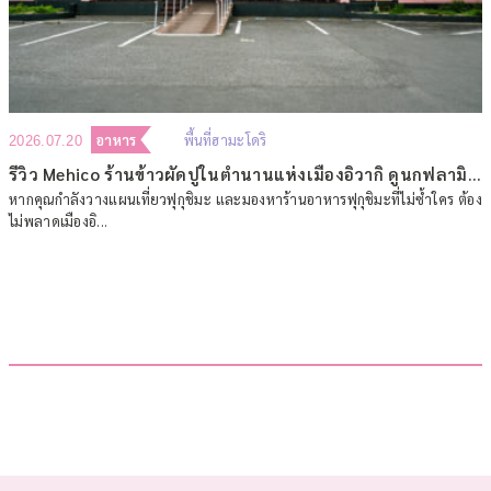
อาหาร
พื้นที่ฮามะโดริ
2026.07.20
รีวิว Mehico ร้านข้าวผัดปูในตำนานแห่งเมืองอิวากิ ดูนกฟลามิงโกตัวเป็นๆ ที่ฟุกุชิมะ
หากคุณกำลังวางแผนเที่ยวฟุกุชิมะ และมองหาร้านอาหารฟุกุชิมะที่ไม่ซ้ำใคร ต้อง
ไม่พลาดเมืองอิ...