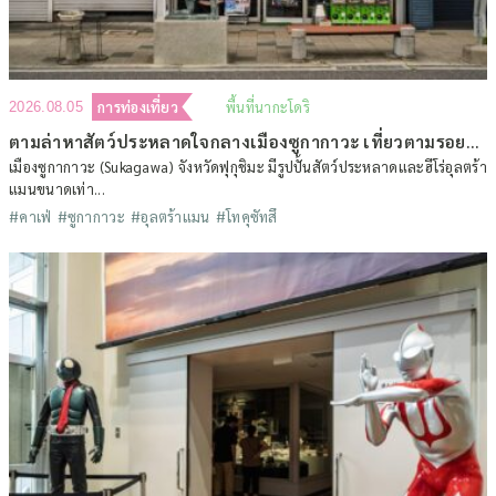
การท่องเที่ยว
พื้นที่นากะโดริ
2026.08.05
ตามล่าหาสัตว์ประหลาดใจกลางเมืองซูกากาวะ เที่ยวตามรอยดินแดนโทคุซัทสึ (ตอนที่ 2)
เมืองซูกากาวะ (Sukagawa) จังหวัดฟุกุชิมะ มีรูปปั้นสัตว์ประหลาดและฮีโร่อุลตร้า
แมนขนาดเท่า...
#คาเฟ่
#ซูกากาวะ
#อุลตร้าแมน
#โทคุซัทสึ